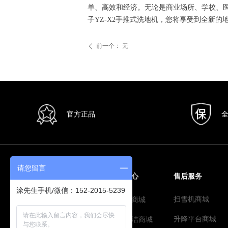
单、高效和经济。无论是商业场所、学校、医
微信二维码
子YZ-X2手推式洗地机，您将享受到全新的
前一个：
无
ꄴ
官方正品
请您留言
所有产品
新闻中心
售后服务
涂先生手机/微信：152-2015-5239
扫雪机商城
扫地机商城
吸尘器商城
升降平台商城
洗地机商城
酒店清洁商城