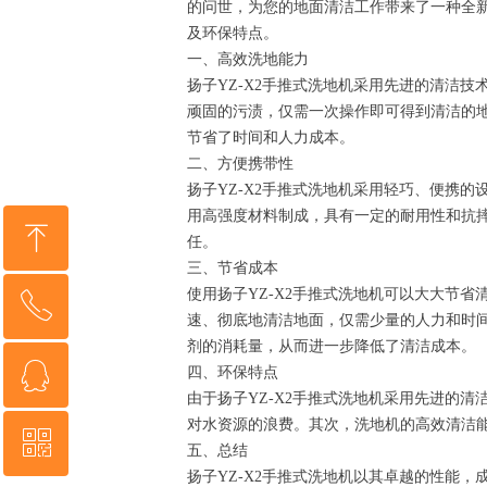
的问世，为您的地面清洁工作带来了一种全新
及环保特点。
一、高效洗地能力
扬子YZ-X2手推式洗地机采用先进的清洁
顽固的污渍，仅需一次操作即可得到清洁的
节省了时间和人力成本。
二、方便携带性
扬子YZ-X2手推式洗地机采用轻巧、便携
用高强度材料制成，具有一定的耐用性和抗摔
ꁸ
任。
三、节省成本
使用扬子YZ-X2手推式洗地机可以大大节
ꂅ
回到顶部
速、彻底地清洁地面，仅需少量的人力和时
剂的消耗量，从而进一步降低了清洁成本。
ꁗ
152-2015-5239
四、环保特点
由于扬子YZ-X2手推式洗地机采用先进的
对水资源的浪费。其次，洗地机的高效清洁
ꀥ
QQ客服
五、总结
扬子YZ-X2手推式洗地机以其卓越的性能