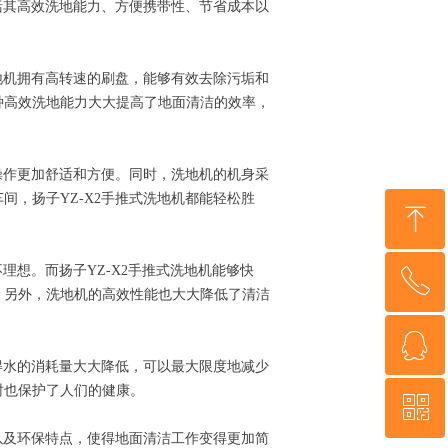
括其高效洗地能力、方便携带性、节省成本以
地机拥有高转速的刷盘，能够有效去除污垢和
种高效洗地能力大大提高了地面清洁的效率，
操作更加舒适和方便。同时，洗地机的机身采
，扬子YZ-X2手推式洗地机都能轻松胜
ꁸ
理想。而扬子YZ-X2手推式洗地机能够快
ꂅ
回到顶部
。另外，洗地机的高效性能也大大降低了清洁
ꁗ
88888888
得水的消耗量大大降低，可以最大限度地减少
时也保护了人们的健康。
ꀥ
QQ客服
以及环保特点，使得地面清洁工作变得更加简