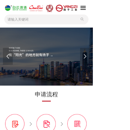
끀
ꄙ
넳
넲
申请流程
ꁕ
ꁕ