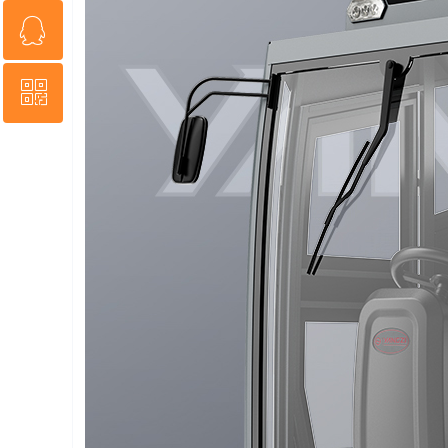
ꁗ
152-2015-5239
ꀥ
QQ客服
微信二维码