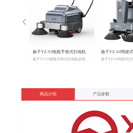
넳
推式扫地机
瓶手推式扫地机
闭驾驶式扫地
闭驾驶式扫地
大型电动驾驶
驾驶式扫地机
驾驶式扫地机-
扫地机
扬子YZ-S3电瓶手推式扫地机
扬子YZ-S4驾驶式扫地机
式扫地机是纯机
推式扫地机是电
驾驶式扫地机清扫
驾驶式扫地机清扫
型电动驾驶式环卫
驶式扫地机清扫效
驶式扫地机清扫
地机清扫效果
扬子YZ-S3电瓶手推式扫地机是电瓶
扬子YZ-S4驾驶式扫地机清扫效果
具。无需电源
着步行就可以
低噪音、比传
低噪音、比传
全机能高、低
噪音、比传统
低噪音、比传
音、比传统人
式清扫工具。只需推着步行就可以将
好、安全机能高、低噪音、比传统人
，只需推着步
部。将清扫与
清洁工人身处
清洁工人身处
效率高，让清
洁工人身处安
清洁工人身处
工人身处安全
垃圾回收到垃圾箱内部。将清扫与收
工打扫效率高，让清洁工人身处安全
垃圾箱内部。
率非常高，可
机被广泛的使
机被广泛的使
驾驶式扫地机
被广泛的使
机被广泛的使
广泛的使用。
集同时完成。工作效率非常高，可以
环境，驾驶式扫地机被广泛的使用。
。工作效率非
人。
完全代替8个保洁工人。
个保洁工人。
商品介绍
产品参数