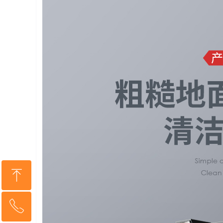
ꁸ
ꂅ
回到顶部